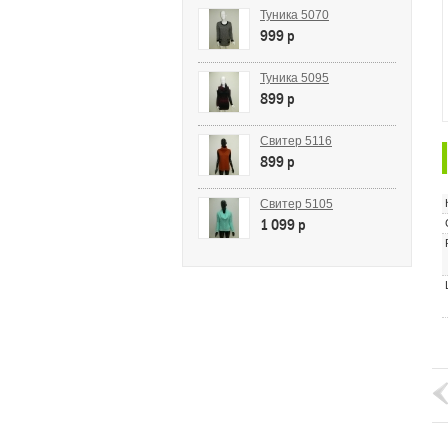
Туника 5070
999 p
Туника 5095
899 p
Свитер 5116
899 p
Свитер 5105
1 099 p