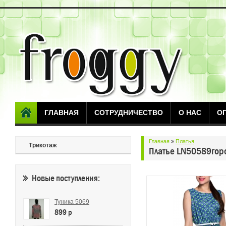
ГЛАВНАЯ
СОТРУДНИЧЕСТВО
О НАС
О
Главная
»
Платья
Трикотаж
Платье LN50589гор
Новые поступления:
Туника 5069
899 p